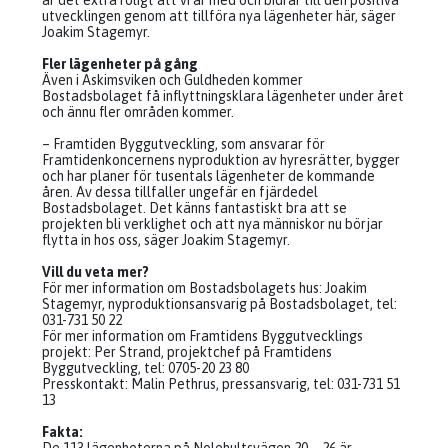
är det extra roligt att vi är med och bidrar till den positiva
utvecklingen genom att tillföra nya lägenheter här, säger
Joakim Stagemyr.
Fler lägenheter på gång
Även i Askimsviken och Guldheden kommer
Bostadsbolaget få inflyttningsklara lägenheter under året
och ännu fler områden kommer.
– Framtiden Byggutveckling, som ansvarar för
Framtidenkoncernens nyproduktion av hyresrätter, bygger
och har planer för tusentals lägenheter de kommande
åren. Av dessa tillfaller ungefär en fjärdedel
Bostadsbolaget. Det känns fantastiskt bra att se
projekten bli verklighet och att nya människor nu börjar
flytta in hos oss, säger Joakim Stagemyr.
Vill du veta mer?
För mer information om Bostadsbolagets hus: Joakim
Stagemyr, nyproduktionsansvarig på Bostadsbolaget, tel:
031-731 50 22
För mer information om Framtidens Byggutvecklings
projekt: Per Strand, projektchef på Framtidens
Byggutveckling, tel: 0705-20 23 80
Presskontakt: Malin Pethrus, pressansvarig, tel: 031-731 51
13
Fakta: