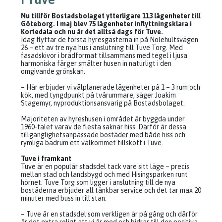
Nu tillför Bostadsbolaget ytterligare 113 lägenheter till
Göteborg. I maj blev 75 lägenheter inflyttningsklara i
Kortedala och nu är det alltså dags för Tuve.
Idag flyttar de första hyresgästerna in på Nolehultsvägen
26 – ett av tre nya hus i anslutning till Tuve Torg. Med
fasadskivor i brädformat tillsammans med tegel i ljusa
harmoniska färger smälter husen in naturligt i den
omgivande grönskan.
– Här erbjuder vi välplanerade lägenheter på 1 – 3 rum och
kök, med tyngdpunkt på tvårummare, säger Joakim
Stagemyr, nyproduktionsansvarig på Bostadsbolaget.
Majoriteten av hyreshusen i området är byggda under
1960-talet varav de flesta saknar hiss. Därför är dessa
tillgänglighetsanpassade bostäder med både hiss och
rymliga badrum ett välkommet tillskott i Tuve.
Tuve i framkant
Tuve är en populär stadsdel tack vare sitt läge – precis
mellan stad och landsbygd och med Hisingsparken runt
hörnet. Tuve Torg som ligger i anslutning till de nya
bostäderna erbjuder all tänkbar service och det tar max 20
minuter med buss in till stan.
– Tuve är en stadsdel som verkligen är på gång och därför