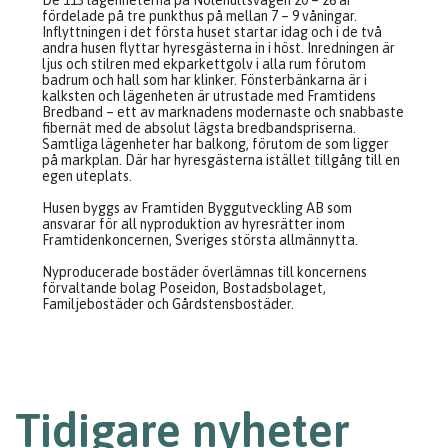
De 113 lägenheterna på Nolehultsvägen 20 – 26 är
fördelade på tre punkthus på mellan 7 – 9 våningar.
Inflyttningen i det första huset startar idag och i de två
andra husen flyttar hyresgästerna in i höst. Inredningen är
ljus och stilren med ekparkettgolv i alla rum förutom
badrum och hall som har klinker. Fönsterbänkarna är i
kalksten och lägenheten är utrustade med Framtidens
Bredband – ett av marknadens modernaste och snabbaste
fibernät med de absolut lägsta bredbandspriserna.
Samtliga lägenheter har balkong, förutom de som ligger
på markplan. Där har hyresgästerna istället tillgång till en
egen uteplats.
Husen byggs av Framtiden Byggutveckling AB som
ansvarar för all nyproduktion av hyresrätter inom
Framtidenkoncernen, Sveriges största allmännytta.
Nyproducerade bostäder överlämnas till koncernens
förvaltande bolag Poseidon, Bostadsbolaget,
Familjebostäder och Gårdstensbostäder.
Tidigare nyheter