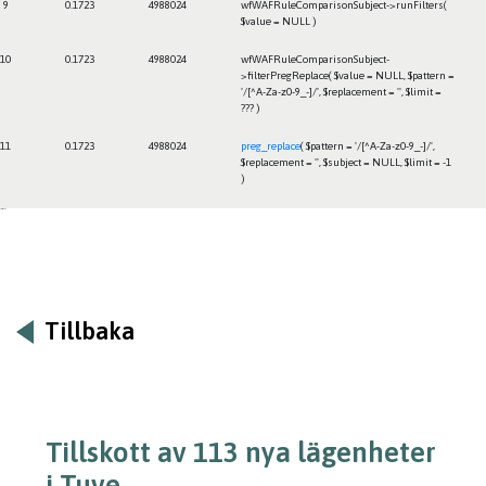
9
0.1723
4988024
wfWAFRuleComparisonSubject->runFilters(
$value =
NULL
)
10
0.1723
4988024
wfWAFRuleComparisonSubject-
>filterPregReplace(
$value =
NULL
,
$pattern =
'/[^A-Za-z0-9_-]/'
,
$replacement =
''
,
$limit =
??? )
11
0.1723
4988024
preg_replace
(
$pattern =
'/[^A-Za-z0-9_-]/'
,
$replacement =
''
,
$subject =
NULL
,
$limit =
-1
)
Framtiden
Tillbaka
Tillskott av 113 nya lägenheter
i Tuve