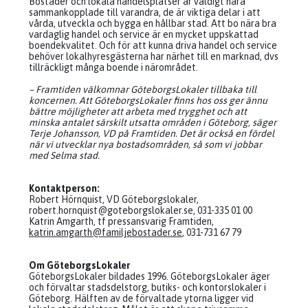
Bostäder och lokala handelsplatser är väldigt nära
sammankopplade till varandra, de är viktiga delar i att
vårda, utveckla och bygga en hållbar stad. Att bo nära bra
vardaglig handel och service är en mycket uppskattad
boendekvalitet. Och för att kunna driva handel och service
behöver lokalhyresgästerna har närhet till en marknad, dvs
tillräckligt många boende i närområdet.
– Framtiden välkomnar GöteborgsLokaler tillbaka till
koncernen. Att GöteborgsLokaler finns hos oss ger ännu
bättre möjligheter att arbeta med trygghet och att
minska antalet särskilt utsatta områden i Göteborg, säger
Terje Johansson, VD på Framtiden. Det är också en fördel
när vi utvecklar nya bostadsområden, så som vi jobbar
med Selma stad.
Kontaktperson:
Robert Hörnquist, VD Göteborgslokaler,
robert.hornquist@goteborgslokaler.se
, 031-335 01 00
Katrin Amgarth, tf pressansvarig Framtiden,
katrin.amgarth@familjebostader.se
, 031-731 67 79
Om GöteborgsLokaler
GöteborgsLokaler bildades 1996. GöteborgsLokaler äger
och förvaltar stadsdelstorg, butiks- och kontorslokaler i
Göteborg. Hälften av de förvaltade ytorna ligger vid