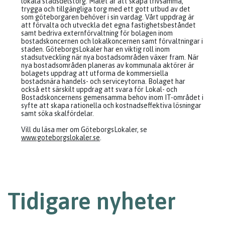
lokala stadsdelstorg. Målet är att skapa trivsamma,
trygga och tillgängliga torg med ett gott utbud av det
som göteborgaren behöver i sin vardag. Vårt uppdrag är
att förvalta och utveckla det egna fastighetsbeståndet
samt bedriva externförvaltning för bolagen inom
bostadskoncernen och lokalkoncernen samt förvaltningar i
staden. GöteborgsLokaler har en viktig roll inom
stadsutveckling när nya bostadsområden växer fram. När
nya bostadsområden planeras av kommunala aktörer är
bolagets uppdrag att utforma de kommersiella
bostadsnära handels- och serviceytorna. Bolaget har
också ett särskilt uppdrag att svara för Lokal- och
Bostadskoncernens gemensamma behov inom IT-området i
syfte att skapa rationella och kostnadseffektiva lösningar
samt söka skalfördelar.
Vill du läsa mer om GöteborgsLokaler, se
www.goteborgslokaler.se
.
Tidigare nyheter