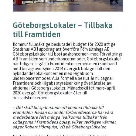
GöteborgsLokaler – Tillbaka
till Framtiden
Kommunfullmäktige beslutade i budget för 2020 att ge
Stadshus AB i uppdrag att överföra Förvaltnings AB
GöteborgsLokaler till bostadskoncernen, med Förvaltnings
AB Framtiden som underkoncernmoder. GöteborgsLokaler
har tidigare ingått i Framtidenkoncernen men i samband
med bolagsöversynen 2014 övergick bolaget till den
nybildande lokalkoncernen med Higab som
underkoncernmoder. Alla formella beslut är nu tagna i
Framtidens och Higabs styrelser kring överlåtelse av
aktierna i GöteborgsLokaler. Månadsskiftet mars/april
2020 övergår GöteborgsLokaler åter till
bostadskoncernen.
– Det skall bli spännande att komma tillbaka till
Framtiden. Redan nu under förberedelserna har våra
medarbetare fått många ”välkomna tillbaka” från
kollegorna i Framtidens bolag, vilket verkligen värmer,
säger Robert Hörnquist, VD på GöteborgsLokaler.