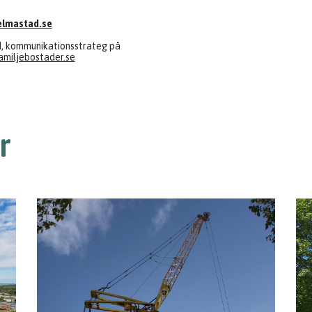
lmastad.se
nd, kommunikationsstrateg på
miljebostader.se
r