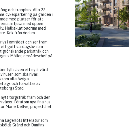
ång och trapphus. Alla 27
nns cykelparkering på gården i
ande med platser för att
terna är ljusa med öppen
olv. Helkaklat badrum med
are. Kök från Vedum.
rivs i området och ser fram
 ett gott vardagsliv som
 ett grönskande parkstråk och
Magnus Möller, områdeschef på
er fylls även ett nytt vård-
 husen som ska rivas.
ksom alla övriga
t ägs och förvaltas av
teborgs Stad.
t nytt torgstråk fram och den
n växer. Förutom nya fina hus
ttar Marie Dellve, projektchef
a Lagerlöfs litteratur som
skölds Gränd och Dunfins