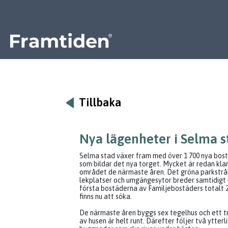
Framtiden
Tillbaka
Nya lägenheter i Selma s
Selma stad växer fram med över 1 700 nya bos
som bildar det nya torget. Mycket är redan kla
området de närmaste åren. Det gröna parkstrå
lekplatser och umgängesytor breder samtidigt 
första bostäderna av Familjebostäders totalt 
finns nu att söka.
De närmaste åren byggs sex tegelhus och ett tr
av husen är helt runt. Därefter följer två ytterl