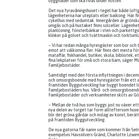
byggnader som ska rivas under hösten.
Det nya fyravåningshuset i tegel har både loftg
lägenheterna har uteplats eller balkong. Här fi
cykelhus med sedumtak. Innergården är grönsk
umgås och på hustaket finns solceller. Lägenhe
planlösning, fönsterbänkar i sten och parkettg
klinker på golvet och tvättmaskin och torktuml
– Vi har redan många hyresgäster som bor och t
emot att välkomna fler. Här finns det mesta för
mataffär, fiskhandel, butiker, skola, bibliotek,
fina lekplatser för små och stora barn, säger 
Familjebostäder.
Samtidigt med den första inflyttningen i decemb
och omsorgsboende med hyresgäster från ett av
Framtiden Byggutveckling har byggt boendet li
Familjebostäders hus. Vård- och omsorgsboende
Familjebostäder och verksamheten sköts av Gö
– Mellan de två hus som byggs just nu växer et
nya delen av torget tar form allteftersom huse
blir det gröna gårdar och inslag av konst, berä
på Framtiden Byggutveckling.
De nya gatorna får namn som kommer från Selm
exempelvis Havssilvers Gränd, Charlotte Löwen