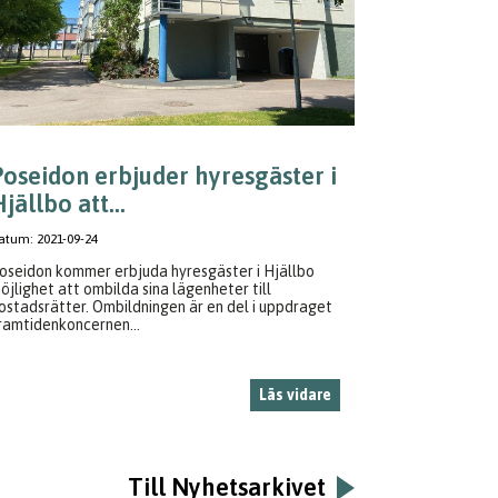
Poseidon erbjuder hyresgäster i
jällbo att...
atum:
2021-09-24
oseidon kommer erbjuda hyresgäster i Hjällbo
öjlighet att ombilda sina lägenheter till
ostadsrätter. Ombildningen är en del i uppdraget
ramtidenkoncernen...
Läs vidare
Till Nyhetsarkivet