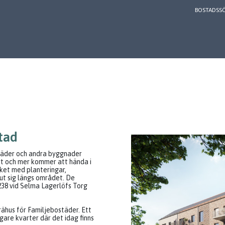
BOSTADSS
tad
täder och andra byggnader
rt och mer kommer att hända i
ket med planteringar,
ut sig längs området. De
238 vid Selma Lagerlöfs Torg
ähus för Familjebostäder. Ett
igare kvarter där det idag finns