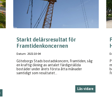
Starkt delårsresultat för
Framtidenkoncernen
H
Datum:
2021-10-04
D
Göteborgs Stads bostadskoncern, Framtiden, såg
P
en kraftig ökning av antalet färdigställda
m
bostäder under årets första åtta månader
b
samtidigt som resultatet...
F
Läs vidare
e