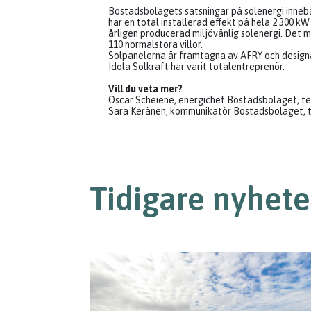
Bostadsbolagets satsningar på solenergi inneb
har en total installerad effekt på hela 2 300 k
årligen producerad miljövänlig solenergi. Det 
110 normalstora villor.
Solpanelerna är framtagna av AFRY och designad
Idola Solkraft har varit totalentreprenör.
Vill du veta mer?
Oscar Scheiene, energichef Bostadsbolaget, tel
Sara Keränen, kommunikatör Bostadsbolaget, te
Tidigare nyhete