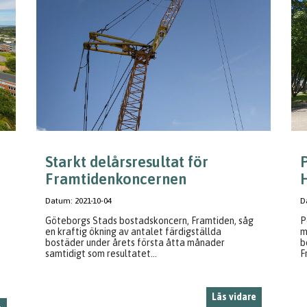
Starkt delårsresultat för
Framtidenkoncernen
H
Datum:
2021-10-04
D
Göteborgs Stads bostadskoncern, Framtiden, såg
P
en kraftig ökning av antalet färdigställda
m
bostäder under årets första åtta månader
b
samtidigt som resultatet...
F
Läs vidare