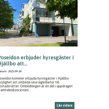
Poseidon erbjuder hyresgäster i
jällbo att...
atum:
2021-09-24
oseidon kommer erbjuda hyresgäster i Hjällbo
öjlighet att ombilda sina lägenheter till
ostadsrätter. Ombildningen är en del i uppdraget
ramtidenkoncernen...
Läs vidare