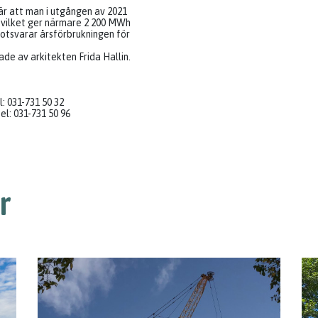
är att man i utgången av 2021
W vilket ger närmare 2 200 MWh
motsvarar årsförbrukningen för
e av arkitekten Frida Hallin.
: 031-731 50 32
l: 031-731 50 96
r