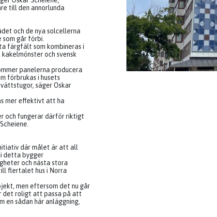
ger Oskar Scheiene,
re till den annorlunda
ådet och de nya solcellerna
som går förbi.
a färgfält som kombineras i
a kakelmönster och svensk
kommer panelerna producera
om förbrukas i husets
vättstugor, säger Oskar
s mer effektivt att ha
r och fungerar därför riktigt
 Scheiene.
tiativ där målet är att all
d i detta bygger
gheter och nästa stora
ll flertalet hus i Norra
ojekt, men eftersom det nu går
r det roligt att passa på att
m en sådan här anläggning,