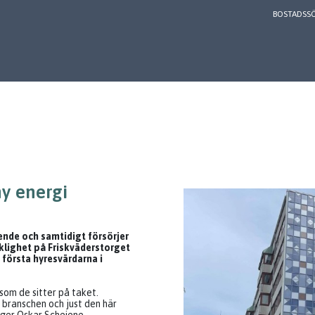
BOSTADSS
ny energi
nde och samtidigt försörjer
erklighet på Friskväderstorget
 första hyresvärdarna i
rsom de sitter på taket.
 branschen och just den här