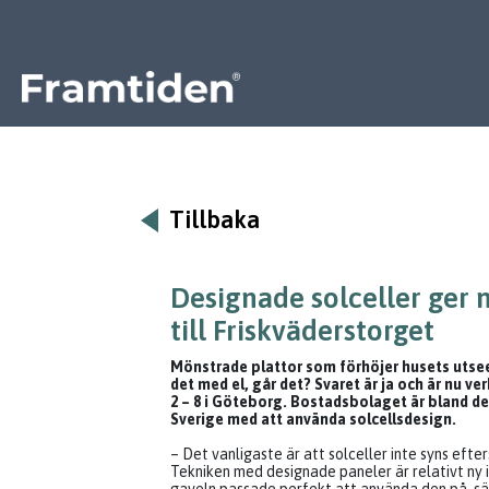
Framtiden
Tillbaka
Designade solceller ger 
till Friskväderstorget
Mönstrade plattor som förhöjer husets utsee
det med el, går det? Svaret är ja och är nu v
2 – 8 i Göteborg. Bostadsbolaget är bland de
Sverige med att använda solcellsdesign.
– Det vanligaste är att solceller inte syns efte
Tekniken med designade paneler är relativt ny i