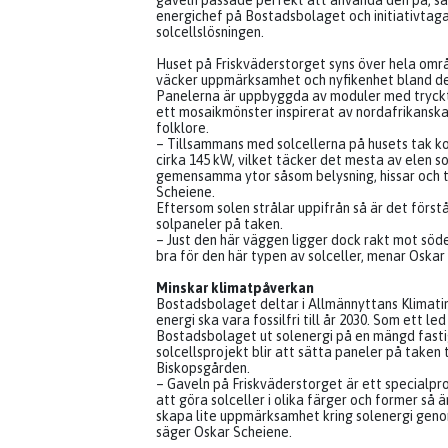
gaveln passade perfekt att använda den på, sä
energichef på Bostadsbolaget och initiativtaga
solcellslösningen.
Huset på Friskväderstorget syns över hela omr
väcker uppmärksamhet och nyfikenhet bland de 
Panelerna är uppbyggda av moduler med tryckt
ett mosaikmönster inspirerat av nordafrikansk
folklore.
– Tillsammans med solcellerna på husets tak 
cirka 145 kW, vilket täcker det mesta av elen s
gemensamma ytor såsom belysning, hissar och t
Scheiene.
Eftersom solen strålar uppifrån så är det förstå
solpaneler på taken.
– Just den här väggen ligger dock rakt mot söde
bra för den här typen av solceller, menar Oskar
Minskar klimatpåverkan
Bostadsbolaget deltar i Allmännyttans Klimatini
energi ska vara fossilfri till år 2030. Som ett le
Bostadsbolaget ut solenergi på en mängd fasti
solcellsprojekt blir att sätta paneler på taken ti
Biskopsgården.
– Gaveln på Friskväderstorget är ett specialpr
att göra solceller i olika färger och former så ä
skapa lite uppmärksamhet kring solenergi geno
säger Oskar Scheiene.