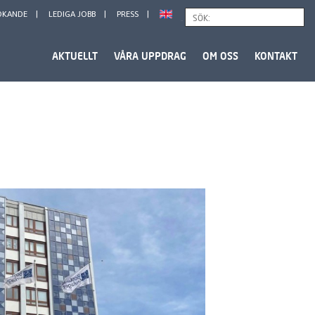
ÖKANDE
LEDIGA JOBB
PRESS
Sök
AKTUELLT
VÅRA UPPDRAG
OM OSS
KONTAKT