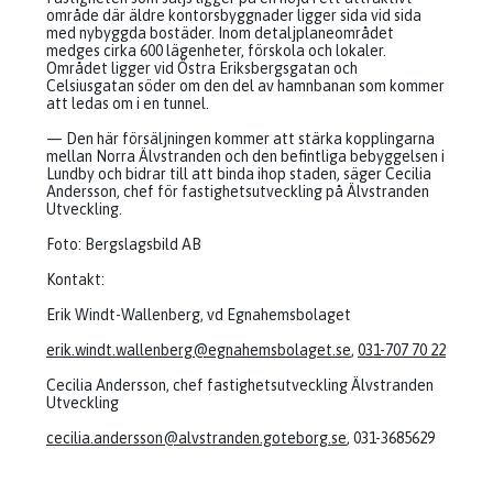
område där äldre kontorsbyggnader ligger sida vid sida
med nybyggda bostäder. Inom detaljplaneområdet
medges cirka 600 lägenheter, förskola och lokaler.
Området ligger vid Östra Eriksbergsgatan och
Celsiusgatan söder om den del av hamnbanan som kommer
att ledas om i en tunnel.
— Den här försäljningen kommer att stärka kopplingarna
mellan Norra Älvstranden och den befintliga bebyggelsen i
Lundby och bidrar till att binda ihop staden, säger Cecilia
Andersson, chef för fastighetsutveckling på Älvstranden
Utveckling.
Foto: Bergslagsbild AB
Kontakt:
Erik Windt-Wallenberg, vd Egnahemsbolaget
erik.windt.wallenberg@egnahemsbolaget.se
,
031-707 70 22
Cecilia Andersson, chef fastighetsutveckling Älvstranden
Utveckling
cecilia.andersson@alvstranden.goteborg.se
, 031-3685629