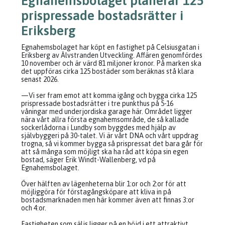
Egnahemsbolaget planerar 125
prispressade bostadsrätter i
Eriksberg
Egnahemsbolaget har köpt en fastighet på Celsiusgatan i
Eriksberg av Älvstranden Utveckling. Affären genomfördes
10 november och är värd 81 miljoner kronor. På marken ska
det uppföras cirka 125 bostäder som beräknas stå klara
senast 2026.
—Vi ser fram emot att komma igång och bygga cirka 125
prispressade bostadsrätter i tre punkthus på 5-16
våningar med underjordiska garage här. Området ligger
nära vårt allra första egnahemsområde, de så kallade
sockerlådorna i Lundby som byggdes med hjälp av
självbyggeri på 30-talet. Vi är vårt DNA och vårt uppdrag
trogna, så vi kommer bygga så prispressat det bara går för
att så många som möjligt ska ha råd att köpa sin egen
bostad, säger Erik Windt-Wallenberg, vd på
Egnahemsbolaget.
Över hälften av lägenheterna blir 1:or och 2:or för att
möjliggöra för förstagångsköpare att kliva in på
bostadsmarknaden men här kommer även att finnas 3:or
och 4:or.
Fastigheten som säljs ligger på en höjd i ett attraktivt