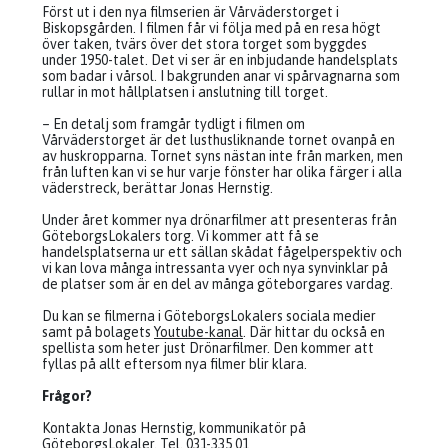
Först ut i den nya filmserien är Vårväderstorget i
Biskopsgården. I filmen får vi följa med på en resa högt
över taken, tvärs över det stora torget som byggdes
under 1950-talet. Det vi ser är en inbjudande handelsplats
som badar i vårsol. I bakgrunden anar vi spårvagnarna som
rullar in mot hållplatsen i anslutning till torget.
– En detalj som framgår tydligt i filmen om
Vårväderstorget är det lusthusliknande tornet ovanpå en
av huskropparna. Tornet syns nästan inte från marken, men
från luften kan vi se hur varje fönster har olika färger i alla
väderstreck, berättar Jonas Hernstig.
Under året kommer nya drönarfilmer att presenteras från
GöteborgsLokalers torg. Vi kommer att få se
handelsplatserna ur ett sällan skådat fågelperspektiv och
vi kan lova många intressanta vyer och nya synvinklar på
de platser som är en del av många göteborgares vardag.
Du kan se filmerna i GöteborgsLokalers sociala medier
samt på bolagets
Youtube-kanal
. Där hittar du också en
spellista som heter just Drönarfilmer. Den kommer att
fyllas på allt eftersom nya filmer blir klara.
Frågor?
Kontakta Jonas Hernstig, kommunikatör på
GöteborgsLokaler. Tel. 031-335 01