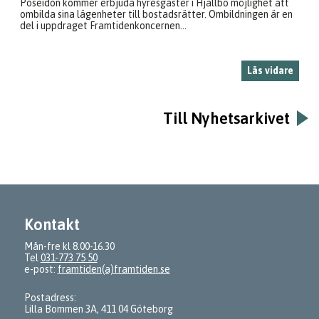
Poseidon kommer erbjuda hyresgäster i Hjällbo möjlighet att
ombilda sina lägenheter till bostadsrätter. Ombildningen är en
del i uppdraget Framtidenkoncernen...
Läs vidare
Till Nyhetsarkivet
Kontakt
Mån-fre kl 8.00-16.30
Tel
031-773 75 50
e-post:
framtiden(a)framtiden.se
Postadress:
Lilla Bommen 3A, 411 04 Göteborg