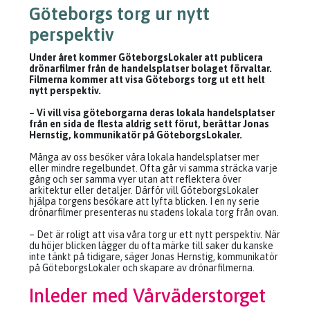
Göteborgs torg ur nytt
perspektiv
Under året kommer GöteborgsLokaler att publicera
drönarfilmer från de handelsplatser bolaget förvaltar.
Filmerna kommer att visa Göteborgs torg ut ett helt
nytt perspektiv.
– Vi vill visa göteborgarna deras lokala handelsplatser
från en sida de flesta aldrig sett förut, berättar Jonas
Hernstig, kommunikatör på GöteborgsLokaler.
Många av oss besöker våra lokala handelsplatser mer
eller mindre regelbundet. Ofta går vi samma sträcka varje
gång och ser samma vyer utan att reflektera över
arkitektur eller detaljer. Därför vill GöteborgsLokaler
hjälpa torgens besökare att lyfta blicken. I en ny serie
drönarfilmer presenteras nu stadens lokala torg från ovan.
– Det är roligt att visa våra torg ur ett nytt perspektiv. När
du höjer blicken lägger du ofta märke till saker du kanske
inte tänkt på tidigare, säger Jonas Hernstig, kommunikatör
på GöteborgsLokaler och skapare av drönarfilmerna.
Inleder med Vårväderstorget