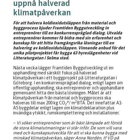
uppnå halverad
klimatpåverkan
För att halvera koldioxidutsläppen från material och
byggprocess bjuder Framtiden Byggutveckling in
entreprenörer till en konkurrenspräglad dialog. Utvalda
entreprenörer kommer få bidra med sin erfarenhet och
kunskap för att hitta framgångsrika lösningar till en
halvering av koldioxidutsläppen. Vinnande anbud för det
unika pilotprojektet får bygga 63 hyreslägenheter vid
Litteraturgatan i Selma stad.
Nästa vecka lägger Framtiden Byggutveckling ut en
upphandling med särskilt fokus på halverad
klimatpåverkan i ett byggprojekt på Litteraturgatan i
Göteborg. I en konkurrenspräglad dialog, enligt lagen om
offentlig upphandling, ska entreprenörer och upphandlare
gemensamt hitta den bästa lösningen. Målet är att
klimatpåverkan från material och byggprocess ska
e
2
halveras till max 200 kg CO
/ m
BTA. Det innefattar A1-
2
A5 byggdelar enligt lagen om klimatdeklaration plus
invändiga ytskikt, rumskomplettering och installationer.
–
Vi söker entreprenörer som är bäst lämpade att förstå
de stora klimatutmaningar vi står inför. De som vill vara
med och kunskapsutveckla för att vi ska kunna bygga med
minskad klimatpåverkan, säger Anna Nordén, tf VD på