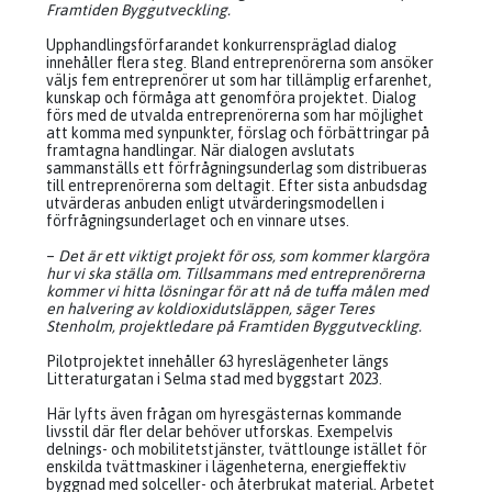
Framtiden Byggutveckling.
Upphandlingsförfarandet konkurrenspräglad dialog
innehåller flera steg. Bland entreprenörerna som ansöker
väljs fem entreprenörer ut som har tillämplig erfarenhet,
kunskap och förmåga att genomföra projektet. Dialog
förs med de utvalda entreprenörerna som har möjlighet
att komma med synpunkter, förslag och förbättringar på
framtagna handlingar. När dialogen avslutats
sammanställs ett förfrågningsunderlag som distribueras
till entreprenörerna som deltagit. Efter sista anbudsdag
utvärderas anbuden enligt utvärderingsmodellen i
förfrågningsunderlaget och en vinnare utses.
–
Det är ett viktigt projekt för oss, som kommer klargöra
hur vi ska ställa om. Tillsammans med entreprenörerna
kommer vi hitta lösningar för att nå de tuffa målen med
en halvering av koldioxidutsläppen, säger Teres
Stenholm, projektledare på Framtiden Byggutveckling.
Pilotprojektet innehåller 63 hyreslägenheter längs
Litteraturgatan i Selma stad med byggstart 2023.
Här lyfts även frågan om hyresgästernas kommande
livsstil där fler delar behöver utforskas. Exempelvis
delnings- och mobilitetstjänster, tvättlounge istället för
enskilda tvättmaskiner i lägenheterna, energieffektiv
byggnad med solceller- och återbrukat material. Arbetet