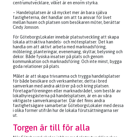
centrumutvecklare, vilket är en enorm styrka.
– Handelsplatsen är så mycket mer än bara själva
fastigheterna, det handlar om att ta ansvar för livet
mellan husen och platsen som besökaren möter, berättar
Cindy Jonsson.
För GöteborgsLokaler innebär platsutveckling att skapa
lokala attraktiva handels- och mötesplatser. Det kan
handla om att aktivt arbeta med marknadsföring,
möblering, planteringar, evenemang, skyltar, belysning och
dekor. Både fysiska insatser på plats och genom
kommunikation och marknadsföring. Och inte minst, bygga
goda relationer på plats.
Målet är att skapa trivsamma och trygga handelsplatser
för både besökare och verksamheter, detta i bred
samverkan med andra aktörer på och kring platsen.
Företagarföreningen eller marknadsrådet, som består av
lokalhyresgästerna på handelsplatsen, är en av våra
viktigaste samverkansparter. Där det finns andra
fastighetsägare samarbetar GöteborgsLokaler med dessa
i olika former utifrån hur de lokala förutsättningarna ser
ut.
Torgen är till för alla