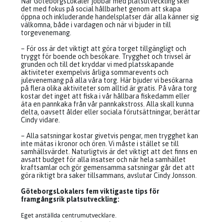
När GöteborgsLokaler jobbar med platsutveckling sker
det med fokus på social hållbarhet genom att skapa
öppna och inkluderande handelsplatser där alla känner sig
välkomna, både i vardagen och när vi bjuder in till
torgevenemang.
– För oss är det viktigt att göra torget tillgängligt och
tryggt för boende och besökare. Trygghet och trivsel är
grunden och till det kryddar vi med platsskapande
aktiviteter exempelvis årliga sommarevents och
julevenemang på alla våra torg. Här bjuder vi besökarna
på flera olika aktiviteter som alltid är gratis. På våra torg
kostar det inget att fiska i vår hållbara fiskedamm eller
äta en pannkaka från vår pannkakstross. Alla skall kunna
delta, oavsett ålder eller sociala förutsättningar, berättar
Cindy vidare.
– Alla satsningar kostar givetvis pengar, men trygghet kan
inte mätas i kronor och ören. Vi måste i stället se till
samhällsvärdet. Naturligtvis är det viktigt att det finns en
avsatt budget för alla insatser och när hela samhället
kraftsamlar och gör gemensamma satsningar går det att
göra riktigt bra saker tillsammans, avslutar Cindy Jonsson.
GöteborgsLokalers fem viktigaste tips för
framgångsrik platsutveckling:
Eget anställda centrumutvecklare.