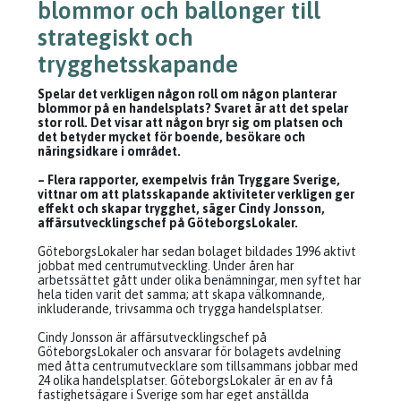
blommor och ballonger till
strategiskt och
trygghetsskapande
Spelar det verkligen någon roll om någon planterar
blommor på en handelsplats? Svaret är att det spelar
stor roll. Det visar att någon bryr sig om platsen och
det betyder mycket för boende, besökare och
näringsidkare i området.
– Flera rapporter, exempelvis från Tryggare Sverige,
vittnar om att platsskapande aktiviteter verkligen ger
effekt och skapar trygghet, säger Cindy Jonsson,
affärsutvecklingschef på GöteborgsLokaler.
GöteborgsLokaler har sedan bolaget bildades 1996 aktivt
jobbat med centrumutveckling. Under åren har
arbetssättet gått under olika benämningar, men syftet har
hela tiden varit det samma; att skapa välkomnande,
inkluderande, trivsamma och trygga handelsplatser.
Cindy Jonsson är affärsutvecklingschef på
GöteborgsLokaler och ansvarar för bolagets avdelning
med åtta centrumutvecklare som tillsammans jobbar med
24 olika handelsplatser. GöteborgsLokaler är en av få
fastighetsägare i Sverige som har eget anställda