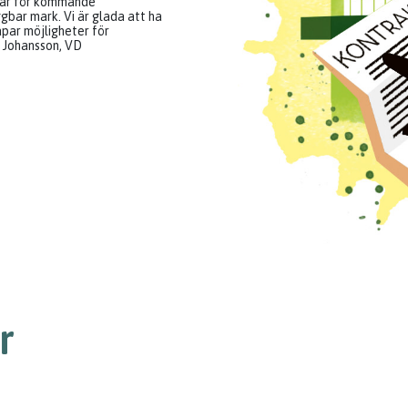
ngar för kommande
gbar mark. Vi är glada att ha
par möjligheter för
e Johansson, VD
r