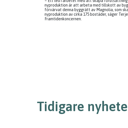
– Ett led i arbetet med att skapa förutsättni
nyproduktion är att arbeta med tillskott av byg
förvärvat denna byggrätt av Magnolia, som ska
nyproduktion av cirka 175 bostäder, säger Terj
Framtidenkoncernen.
Tidigare nyhete