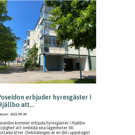
Poseidon erbjuder hyresgäster i
jällbo att...
atum:
2021-09-24
oseidon kommer erbjuda hyresgäster i Hjällbo
öjlighet att ombilda sina lägenheter till
ostadsrätter. Ombildningen är en del i uppdraget