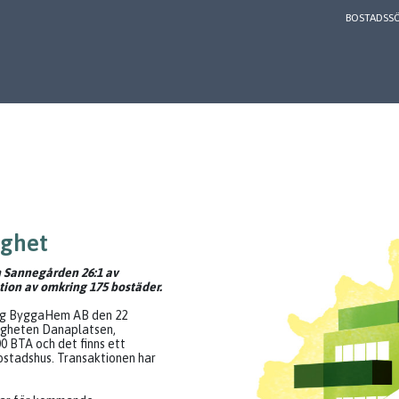
BOSTADSS
ighet
 Sannegården 26:1 av
ion av omkring 175 bostäder.
ag ByggaHem AB den 22
igheten Danaplatsen,
0 BTA och det finns ett
ostadshus. Transaktionen har