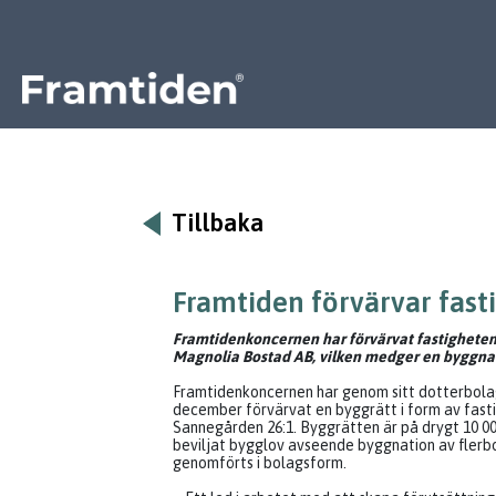
Framtiden
Tillbaka
Framtiden förvärvar fast
Framtidenkoncernen har förvärvat fastigheten
Magnolia Bostad AB,
vilken
medger en byggnat
Framtidenkoncernen har genom sitt dotterbol
december förvärvat en byggrätt i form av fast
Sannegården 26:1. Byggrätten är på drygt 10 00
beviljat bygglov avseende byggnation av flerb
genomförts i bolagsform.