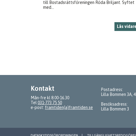
till Bostadsrättsföreningen Röda Briljant. Syftet
med...
Läs vidar
Kontakt
Postadress:
Lilla Bommen 3A, 
Mån-fre kl 8.00-16.30
Tel
031-773 75 50
Besöksadress:
e-post:
framtiden(a)framtiden.se
Lilla Bommen 3
DATASKYDDSFÖRORDNINGEN
TILLGÄNGLIGHETSREDOGÖRE