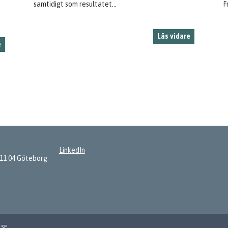
samtidigt som resultatet...
F
Läs vidare
e
LinkedIn
411 04 Göteborg
LSE