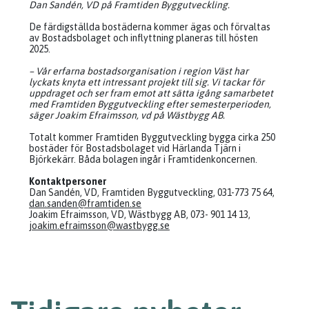
Dan Sandén, VD på Framtiden Byggutveckling.
De färdigställda bostäderna kommer ägas och förvaltas
av Bostadsbolaget och inflyttning planeras till hösten
2025.
– Vår erfarna bostadsorganisation i region Väst har
lyckats knyta ett intressant projekt till sig. Vi tackar för
uppdraget och ser fram emot att sätta igång samarbetet
med Framtiden Byggutveckling efter semesterperioden,
säger Joakim Efraimsson, vd på Wästbygg AB.
Totalt kommer Framtiden Byggutveckling bygga cirka 250
bostäder för Bostadsbolaget vid Härlanda Tjärn i
Björkekärr. Båda bolagen ingår i Framtidenkoncernen.
Kontaktpersoner
Dan Sandén, VD, Framtiden Byggutveckling, 031-773 75 64,
dan.sanden@framtiden.se
Joakim Efraimsson, VD, Wästbygg AB, 073- 901 14 13,
joakim.efraimsson@wastbygg.se