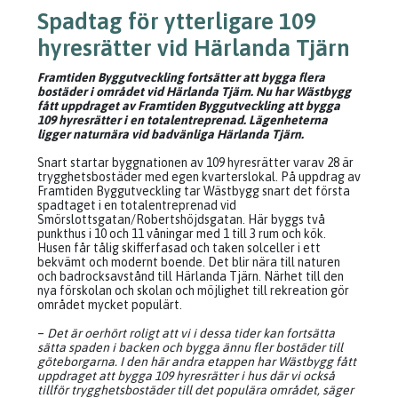
Spadtag för ytterligare 109
hyresrätter vid Härlanda Tjärn
Framtiden Byggutveckling fortsätter att bygga flera
bostäder i området vid Härlanda Tjärn. Nu har Wästbygg
fått uppdraget av Framtiden Byggutveckling att bygga
109 hyresrätter i en totalentreprenad. Lägenheterna
ligger naturnära vid badvänliga Härlanda Tjärn.
Snart startar byggnationen av 109 hyresrätter varav 28 är
trygghetsbostäder med egen kvarterslokal. På uppdrag av
Framtiden Byggutveckling tar Wästbygg snart det första
spadtaget i en totalentreprenad vid
Smörslottsgatan/Robertshöjdsgatan. Här byggs två
punkthus i 10 och 11 våningar med 1 till 3 rum och kök.
Husen får tålig skifferfasad och taken solceller i ett
bekvämt och modernt boende. Det blir nära till naturen
och badrocksavstånd till Härlanda Tjärn. Närhet till den
nya förskolan och skolan och möjlighet till rekreation gör
området mycket populärt.
–
Det är oerhört roligt att vi i dessa tider kan fortsätta
sätta spaden i backen och bygga ännu fler bostäder till
göteborgarna. I den här andra etappen har Wästbygg fått
uppdraget att bygga 109 hyresrätter i hus där vi också
tillför trygghetsbostäder till det populära området, säger