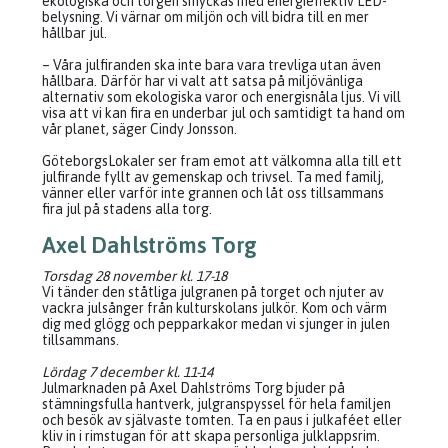
ekologiska och torgen smyckas med energieffektiv LED-
belysning. Vi värnar om miljön och vill bidra till en mer
hållbar jul.
– Våra julfiranden ska inte bara vara trevliga utan även
hållbara. Därför har vi valt att satsa på miljövänliga
alternativ som ekologiska varor och energisnåla ljus. Vi vill
visa att vi kan fira en underbar jul och samtidigt ta hand om
vår planet, säger Cindy Jonsson.
GöteborgsLokaler ser fram emot att välkomna alla till ett
julfirande fyllt av gemenskap och trivsel. Ta med familj,
vänner eller varför inte grannen och låt oss tillsammans
fira jul på stadens alla torg.
Axel Dahlströms Torg
Torsdag 28 november kl. 17-18
Vi tänder den ståtliga julgranen på torget och njuter av
vackra julsånger från kulturskolans julkör. Kom och värm
dig med glögg och pepparkakor medan vi sjunger in julen
tillsammans.
Lördag 7 december kl. 11-14
Julmarknaden på Axel Dahlströms Torg bjuder på
stämningsfulla hantverk, julgranspyssel för hela familjen
och besök av självaste tomten. Ta en paus i julkaféet eller
kliv in i rimstugan för att skapa personliga julklappsrim.