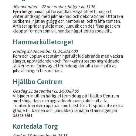
30 november – 22 december, helger kl. 11-16
Fyra helger innan jul förvandlas Haga till ett magiskt
vinterlandskap med julmarknad och dekorationer. Utforska
butikerna, njut av glögg och hembakat, och träffa tomten.
Artister sprider glädje med julmusik och det finns gott om
klappar för den som vill handla något extra speciellt.
Hammarkulletorget
Fredag 13 december kl. 14.30-17.00
Kom och upplev ett stämningsfullt luciafirande med vackra
sånger, uppträdanden och Pannkakstrossens nygräddade
läckerheter. En mysig eftermiddag där alla kan njuta av
julstämningen tillsammans.
Hjällbo Centrum
Onsdag 11 december kl. 14.00-17.00
Vi bjuder in till en härlig eftermiddag på Hjällbo Centrum
med sång, dans och nygräddade pannkakor till alla.
Tomten kan dyka upp när som helst för att sprida lite extra
glädje till barnen och julmusiken ramar in stämningen på
bästa sätt.
Kortedala Torg
Fredag 13 december kl. 15-18