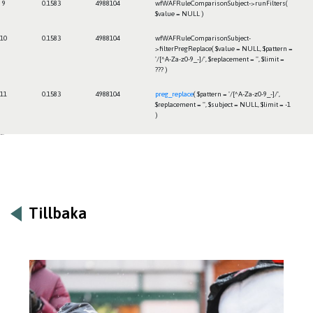
9
0.1583
4988104
wfWAFRuleComparisonSubject->runFilters(
$value =
NULL
)
10
0.1583
4988104
wfWAFRuleComparisonSubject-
>filterPregReplace(
$value =
NULL
,
$pattern =
'/[^A-Za-z0-9_-]/'
,
$replacement =
''
,
$limit =
??? )
11
0.1583
4988104
preg_replace
(
$pattern =
'/[^A-Za-z0-9_-]/'
,
$replacement =
''
,
$subject =
NULL
,
$limit =
-1
)
Framtiden
Tillbaka