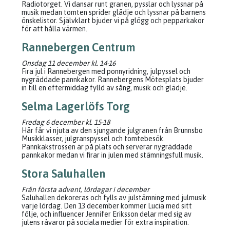
Radiotorget. Vi dansar runt granen, pysslar och lyssnar på
musik medan tomten sprider glädje och lyssnar på barnens
önskelistor. Självklart bjuder vi på glögg och pepparkakor
för att hålla värmen.
Rannebergen Centrum
Onsdag 11 december kl. 14-16
Fira jul i Rannebergen med ponnyridning, julpyssel och
nygräddade pannkakor. Rannebergens Mötesplats bjuder
in till en eftermiddag fylld av sång, musik och glädje.
Selma Lagerlöfs Torg
Fredag 6 december kl. 15-18
Här får vi njuta av den sjungande julgranen från Brunnsbo
Musikklasser, julgranspyssel och tomtebesök.
Pannkakstrossen är på plats och serverar nygräddade
pannkakor medan vi firar in julen med stämningsfull musik.
Stora Saluhallen
Från första advent, lördagar i december
Saluhallen dekoreras och fylls av julstämning med julmusik
varje lördag. Den 13 december kommer Lucia med sitt
följe, och influencer Jennifer Eriksson delar med sig av
julens råvaror på sociala medier för extra inspiration.