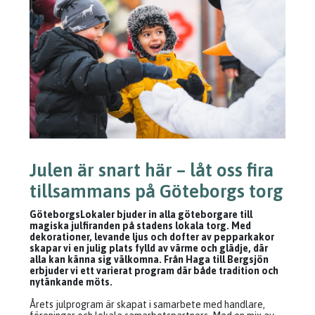
Julen är snart här – låt oss fira
tillsammans på Göteborgs torg
GöteborgsLokaler bjuder in alla göteborgare till
magiska julfiranden på stadens lokala torg. Med
dekorationer, levande ljus och dofter av pepparkakor
skapar vi en julig plats fylld av värme och glädje, där
alla kan känna sig välkomna. Från Haga till Bergsjön
erbjuder vi ett varierat program där både tradition och
nytänkande möts.
Årets julprogram är skapat i samarbete med handlare,