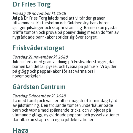
Dr Fries Torg
Fredag 29 november kl. 15-18
Jul på Dr Fries Torg inleds med att vi tänder granen
tillsammans. Kulturskolan och Guldhedskyrkans körer
sjunger julsånger och skapar stämning. Barnen kan pyssla,
träffa tomten och prova på ponnyridning medan doften av
nygräddade pannkakor sprider sig över torget.
Friskväderstorget
Torsdag 21 november kl. 16-18
Julen inleds med grantändning på Friskväderstorget, där
barnen kan delta i pyssel och lyssna på julmusik. Vi bjuder
på glögg och pepparkakor för att värma oss i
novemberkylan.
Gårdsten Centrum
Torsdag 5 december kl. 16-18
Ta med familj och vänner till en magisk eftermiddag fylld
av julstämning. Den trollande tomten underhåller både
barn och vuxna med spännande tricks, och vi bjuder på
värmande glögg, nygräddade popcorn och pysselstationer
där alla kan skapa sina egna juldekorationer.
Haga