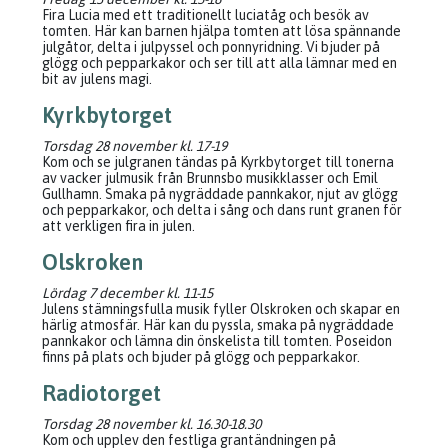
Fira Lucia med ett traditionellt luciatåg och besök av
tomten. Här kan barnen hjälpa tomten att lösa spännande
julgåtor, delta i julpyssel och ponnyridning. Vi bjuder på
glögg och pepparkakor och ser till att alla lämnar med en
bit av julens magi.
Kyrkbytorget
Torsdag 28 november kl. 17-19
Kom och se julgranen tändas på Kyrkbytorget till tonerna
av vacker julmusik från Brunnsbo musikklasser och Emil
Gullhamn. Smaka på nygräddade pannkakor, njut av glögg
och pepparkakor, och delta i sång och dans runt granen för
att verkligen fira in julen.
Olskroken
Lördag 7 december kl. 11-15
Julens stämningsfulla musik fyller Olskroken och skapar en
härlig atmosfär. Här kan du pyssla, smaka på nygräddade
pannkakor och lämna din önskelista till tomten. Poseidon
finns på plats och bjuder på glögg och pepparkakor.
Radiotorget
Torsdag 28 november kl. 16.30-18.30
Kom och upplev den festliga grantändningen på