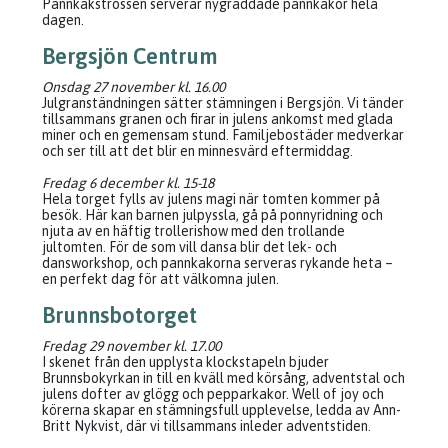
Pannkakstrossen serverar nygräddade pannkakor hela
dagen.
Bergsjön Centrum
Onsdag 27 november kl. 16.00
Julgranständningen sätter stämningen i Bergsjön. Vi tänder
tillsammans granen och firar in julens ankomst med glada
miner och en gemensam stund. Familjebostäder medverkar
och ser till att det blir en minnesvärd eftermiddag.
Fredag 6 december kl. 15-18
Hela torget fylls av julens magi när tomten kommer på
besök. Här kan barnen julpyssla, gå på ponnyridning och
njuta av en häftig trollerishow med den trollande
jultomten. För de som vill dansa blir det lek- och
dansworkshop, och pannkakorna serveras rykande heta –
en perfekt dag för att välkomna julen.
Brunnsbotorget
Fredag 29 november kl. 17.00
I skenet från den upplysta klockstapeln bjuder
Brunnsbokyrkan in till en kväll med körsång, adventstal och
julens dofter av glögg och pepparkakor. Well of joy och
körerna skapar en stämningsfull upplevelse, ledda av Ann-
Britt Nykvist, där vi tillsammans inleder adventstiden.