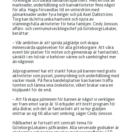
föreningar och lokala samarbetspartners. Med en mix av
marknader, underhållning och barnaktiviteter finns något
för alla. Haga förvandlas till en vinterdröm med
julmarknader under fyra helger och på Axel Dahlströms
Torg kan du hitta unika hantverk och njuta av
stämningsfulla aktiviteter för hela familjen. Cindy Jonsson,
affärs- och centrumutvecklingschef på GöteborgsLokaler,
berättar:
– Vår ambition är att sprida julglädje och skapa
minnesvärda upplevelser för alla göteborgare. Att våra
event blir platser för möten och gemenskap är fantastiskt,
särskilt i en tid när vi behöver värme och samhörighet mer
än någonsin.
Julprogrammet har ett starkt fokus på barnen med gratis
aktiviteter som pyssel, ponnyridning och underhållning med
vacker musik. På flera handelsplatser kan barnen träffa
tomten och lämna sina önskelistor, vilket brukar vara en
höjdpunkt för de små.
– Att få skapa julminnen för barnen är något vi verkligen
ser fram emot varje år. Vi erbjuder ett brett program för
alla åldrar, och det är fantastiskt att se hur glädjen
smittar av sig till alla runt omkring, säger Cindy Jonsson.
Hållbarhet är fortsatt ett centralt tema för
GöteborgsLokalers julfiranden. Alla serverade godsaker är