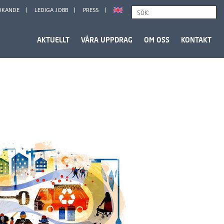
ÖKANDE
LEDIGA JOBB
PRESS
Sök
AKTUELLT
VÅRA UPPDRAG
OM OSS
KONTAKT