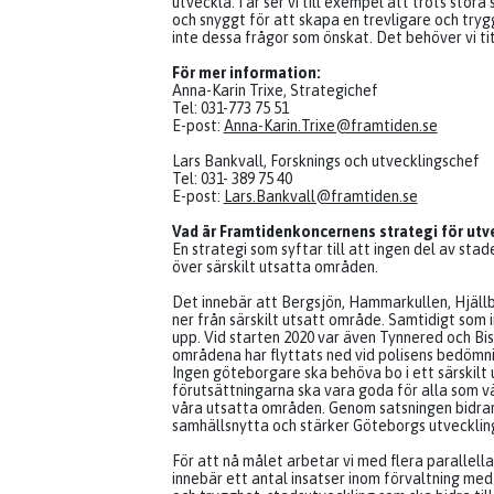
utveckla. I år ser vi till exempel att trots stora
och snyggt för att skapa en trevligare och try
inte dessa frågor som önskat. Det behöver vi ti
För mer information:
Anna-Karin Trixe, Strategichef
Tel: 031-773 75 51
E-post:
Anna-Karin.Trixe@framtiden.se
Lars Bankvall, Forsknings och utvecklingschef
Tel: 031- 389 75 40
E-post:
Lars.Bankvall@framtiden.se
Vad är Framtidenkoncernens strategi för ut
En strategi som syftar till att ingen del av stad
över särskilt utsatta områden.
Det innebär att Bergsjön, Hammarkullen, Hjällb
ner från särskilt utsatt område. Samtidigt som
upp. Vid starten 2020 var även Tynnered och Bi
områdena har flyttats ned vid polisens bedömni
Ingen göteborgare ska behöva bo i ett särskilt
förutsättningarna ska vara goda för alla som vä
våra utsatta områden. Genom satsningen bidrar 
samhällsnytta och stärker Göteborgs utvecklin
För att nå målet arbetar vi med flera parallell
innebär ett antal insatser inom förvaltning me