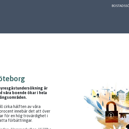
BOSTADSS
Göteborg
hyresgästundersökning är
d våra boende ökar i hela
klingsområden.
ll cirka hälften av våra
procent innebär det att över
ar för en hög trovärdighet i
atta förbättringar.