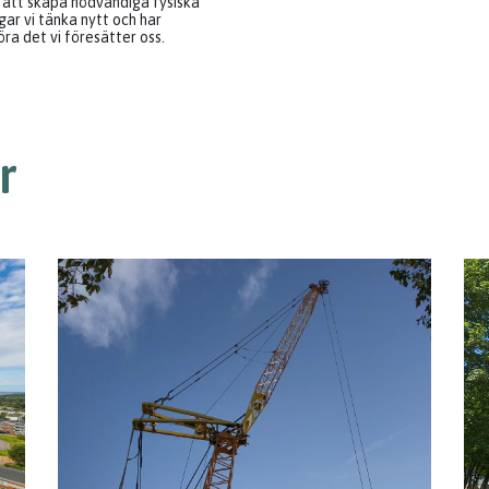
l att skapa nödvändiga fysiska
gar vi tänka nytt och har
ra det vi föresätter oss.
r