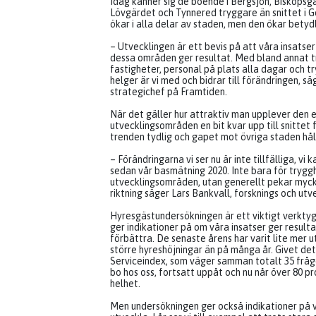
Idag känner sig de boende i Bergsjön, Biskopsg
Lövgärdet och Tynnered tryggare än snittet i 
ökar i alla delar av staden, men den ökar betyd
– Utvecklingen är ett bevis på att våra insatser
dessa områden ger resultat. Med bland annat t
fastigheter, personal på plats alla dagar och t
helger är vi med och bidrar till förändringen, sä
strategichef på Framtiden.
När det gäller hur attraktiv man upplever den 
utvecklingsområden en bit kvar upp till snittet
trenden tydlig och gapet mot övriga staden håll
– Förändringarna vi ser nu är inte tillfälliga, vi 
sedan vår basmätning 2020. Inte bara för tryggh
utvecklingsområden, utan generellt pekar mycke
riktning säger Lars Bankvall, forsknings och ut
Hyresgästundersökningen är ett viktigt verkty
ger indikationer på om våra insatser ger result
förbättra. De senaste årens har varit lite mer
större hyreshöjningar än på många år. Givet det 
Serviceindex, som väger samman totalt 35 frågo
bo hos oss, fortsatt uppåt och nu når över 80 
helhet.
Men undersökningen ger också indikationer på 