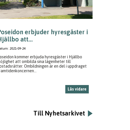
Poseidon erbjuder hyresgäster i
jällbo att...
atum:
2021-09-24
oseidon kommer erbjuda hyresgäster i Hjällbo
öjlighet att ombilda sina lägenheter till
ostadsrätter. Ombildningen är en del i uppdraget
ramtidenkoncernen...
Läs vidare
Till Nyhetsarkivet