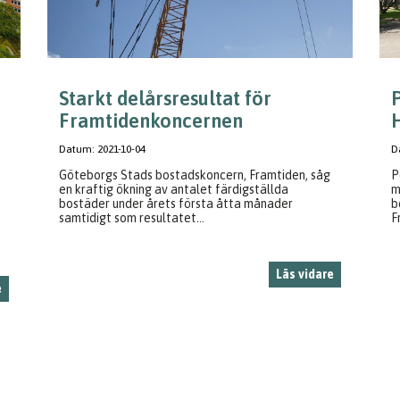
Starkt delårsresultat för
Framtidenkoncernen
H
Datum:
2021-10-04
D
Göteborgs Stads bostadskoncern, Framtiden, såg
P
en kraftig ökning av antalet färdigställda
m
bostäder under årets första åtta månader
b
samtidigt som resultatet...
F
Läs vidare
e