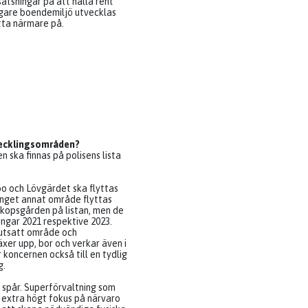
 satsningar på att hålla rent
ggare boendemiljö utvecklas
tta närmare på.
vecklingsområden?
en ska finnas på polisens lista
o och Lövgärdet ska flyttas
 inget annat område flyttas
skopsgården på listan, men de
ngar 2021 respektive 2023.
 utsatt område och
xer upp, bor och verkar även i
koncernen också till en tydlig
g.
a spår. Superförvaltning som
d extra högt fokus på närvaro