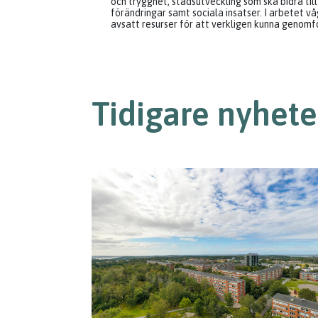
och trygghet, stadsutveckling som ska bidra til
förändringar samt sociala insatser. I arbetet vå
avsatt resurser för att verkligen kunna genomfö
Tidigare nyhete