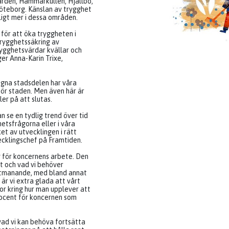
ården, Hammarkullen, Hjällbo,
Göteborg. Känslan av trygghet
ligt mer i dessa områden.
 för att öka tryggheten i
rygghetssäkring av
rygghetsvärdar kvällar och
ger Anna-Karin Trixe,
egna stadsdelen har våra
 för staden. Men även här är
er på att slutas.
kan se en tydlig trend över tid
etsfrågorna eller i våra
t av utvecklingen i rätt
vecklingschef på Framtiden.
g för koncernens arbete. Den
at och vad vi behöver
 utmanande, med bland annat
är vi extra glada att vårt
r kring hur man upplever att
procent för koncernen som
vad vi kan behöva fortsätta