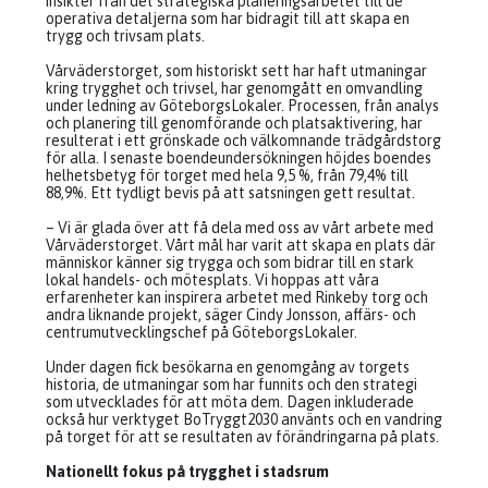
insikter från det strategiska planeringsarbetet till de
operativa detaljerna som har bidragit till att skapa en
trygg och trivsam plats.
Vårväderstorget, som historiskt sett har haft utmaningar
kring trygghet och trivsel, har genomgått en omvandling
under ledning av GöteborgsLokaler. Processen, från analys
och planering till genomförande och platsaktivering, har
resulterat i ett grönskade och välkomnande trädgårdstorg
för alla. I senaste boendeundersökningen höjdes boendes
helhetsbetyg för torget med hela 9,5 %, från 79,4% till
88,9%. Ett tydligt bevis på att satsningen gett resultat.
– Vi är glada över att få dela med oss av vårt arbete med
Vårväderstorget. Vårt mål har varit att skapa en plats där
människor känner sig trygga och som bidrar till en stark
lokal handels- och mötesplats. Vi hoppas att våra
erfarenheter kan inspirera arbetet med Rinkeby torg och
andra liknande projekt, säger Cindy Jonsson, affärs- och
centrumutvecklingschef på GöteborgsLokaler.
Under dagen fick besökarna en genomgång av torgets
historia, de utmaningar som har funnits och den strategi
som utvecklades för att möta dem. Dagen inkluderade
också hur verktyget BoTryggt2030 använts och en vandring
på torget för att se resultaten av förändringarna på plats.
Nationellt fokus på trygghet i stadsrum