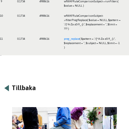
9
0.1734
4988616
wfWAFRuleComparisonSubject->runFilters(
$value =
NULL
)
10
0.1734
4988616
wfWAFRuleComparisonSubject-
>filterPregReplace(
$value =
NULL
,
$pattern =
'/[^A-Za-z0-9_-]/'
,
$replacement =
''
,
$limit =
??? )
11
0.1734
4988616
preg_replace
(
$pattern =
'/[^A-Za-z0-9_-]/'
,
$replacement =
''
,
$subject =
NULL
,
$limit =
-1
)
Framtiden
Tillbaka