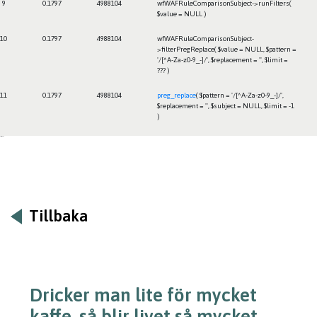
9
0.1797
4988104
wfWAFRuleComparisonSubject->runFilters(
$value =
NULL
)
10
0.1797
4988104
wfWAFRuleComparisonSubject-
>filterPregReplace(
$value =
NULL
,
$pattern =
'/[^A-Za-z0-9_-]/'
,
$replacement =
''
,
$limit =
??? )
11
0.1797
4988104
preg_replace
(
$pattern =
'/[^A-Za-z0-9_-]/'
,
$replacement =
''
,
$subject =
NULL
,
$limit =
-1
)
Framtiden
Tillbaka
Dricker man lite för mycket
kaffe, så blir livet så mycket