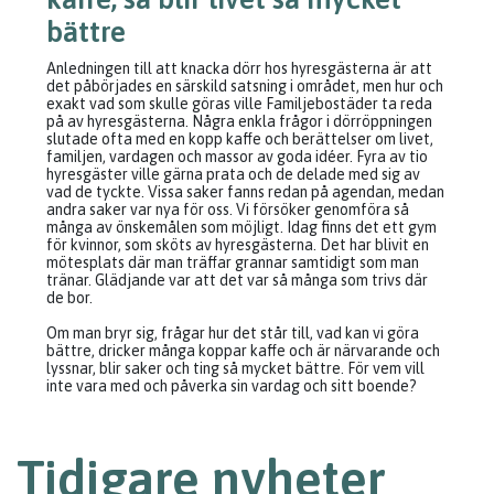
bättre
Anledningen till att knacka dörr hos hyresgästerna är att
det påbörjades en särskild satsning i området, men hur och
exakt vad som skulle göras ville Familjebostäder ta reda
på av hyresgästerna. Några enkla frågor i dörröppningen
slutade ofta med en kopp kaffe och berättelser om livet,
familjen, vardagen och massor av goda idéer. Fyra av tio
hyresgäster ville gärna prata och de delade med sig av
vad de tyckte. Vissa saker fanns redan på agendan, medan
andra saker var nya för oss. Vi försöker genomföra så
många av önskemålen som möjligt. Idag finns det ett gym
för kvinnor, som sköts av hyresgästerna. Det har blivit en
mötesplats där man träffar grannar samtidigt som man
tränar. Glädjande var att det var så många som trivs där
de bor.
Om man bryr sig, frågar hur det står till, vad kan vi göra
bättre, dricker många koppar kaffe och är närvarande och
lyssnar, blir saker och ting så mycket bättre. För vem vill
inte vara med och påverka sin vardag och sitt boende?
Tidigare nyheter