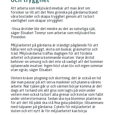
Att arbeta som miljövärd innebär att man året om
försöker se till att det finns grönska på gårdarna bland
våra bostäder och skapa trygghet genom att ta bort
växtlighet som skapar otrygghet.
-Vissa årstider blir det mindre av det av naturliga själ,
säger Elisabet Tonmyr som arbetar som miljövärd hos
Poseidon.
Miljöarbetet på gårdarna är ständigt pågående för att
hålla rent och snyggt, sköta om buskar, gräsmattor och
träd. Miljövärdarna träffas dagligen för att fördela
arbetet och planera kommande insatser. Varje årstid
behöver sin omsorg och det inte så vanligt att det kommer
oplanerade insatser. Ingen höst utan löv och ingen sommar
utan ogräs, säger Elisabet.
Vintern kräver plogning och skottning, det är också en tid
där man passar på att serva maskiner och planera vårens
arbete. När tjälen går ur och värmen börjar komma är det
dags att ta hand om allt grus som lagts på snön under
vintern men också ta bort alla grenar och kvistar som fallit
under vinterstormarna. Sedan ska nya blommor planteras
för att det till påsk ska stå fina gula påskliljor, tillsammans
med tulpaner på gårdarna. Cykeln för miljöarbetet är
sluten och ett nytt år för miljöarbetet kan börja.