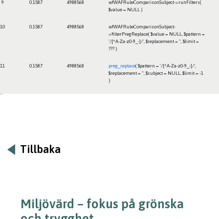
9
0.1587
4988568
wfWAFRuleComparisonSubject->runFilters(
$value =
NULL
)
10
0.1587
4988568
wfWAFRuleComparisonSubject-
>filterPregReplace(
$value =
NULL
,
$pattern =
'/[^A-Za-z0-9_-]/'
,
$replacement =
''
,
$limit =
??? )
11
0.1587
4988568
preg_replace
(
$pattern =
'/[^A-Za-z0-9_-]/'
,
$replacement =
''
,
$subject =
NULL
,
$limit =
-1
)
Framtiden
Tillbaka
Miljövärd – fokus på grönska
och trygghet