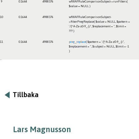
9
0.1644
4988376
wfWAFRuleComparisonSubject->runFilters(
$value =
NULL
)
10
0.1644
4988376
wfWAFRuleComparisonSubject-
>filterPregReplace(
$value =
NULL
,
$pattern =
'/[^A-Za-z0-9_-]/'
,
$replacement =
''
,
$limit =
??? )
11
0.1644
4988376
preg_replace
(
$pattern =
'/[^A-Za-z0-9_-]/'
,
$replacement =
''
,
$subject =
NULL
,
$limit =
-1
)
Framtiden
Tillbaka
Lars Magnusson