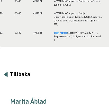
9
0.1680
4987824
wfWAFRuleComparisonSubject->runFilters(
$value =
NULL
)
10
0.1680
4987824
wfWAFRuleComparisonSubject-
>filterPregReplace(
$value =
NULL
,
$pattern =
'/[^A-Za-z0-9_-]/'
,
$replacement =
''
,
$limit =
??? )
11
0.1680
4987824
preg_replace
(
$pattern =
'/[^A-Za-z0-9_-]/'
,
$replacement =
''
,
$subject =
NULL
,
$limit =
-1
)
Framtiden
Tillbaka
Marita Åblad