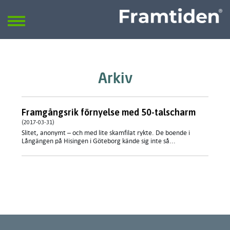
Framtiden
Sök
SÖK
Arkiv
Framgångsrik förnyelse med 50-talscharm
(2017-03-31)
Slitet, anonymt – och med lite skamfilat rykte. De boende i
Långängen på Hisingen i Göteborg kände sig inte så...