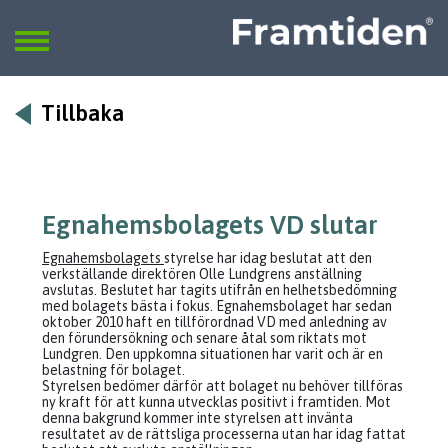
Framtiden
Sök
SÖK
Tillbaka
Egnahemsbolagets VD slutar
Egnahemsbolagets
styrelse har idag beslutat att den
verkställande direktören Olle Lundgrens anställning
avslutas. Beslutet har tagits utifrån en helhetsbedömning
med bolagets bästa i fokus. Egnahemsbolaget har sedan
oktober 2010 haft en tillförordnad VD med anledning av
den förundersökning och senare åtal som riktats mot
Lundgren. Den uppkomna situationen har varit och är en
belastning för bolaget.
Styrelsen bedömer därför att bolaget nu behöver tillföras
ny kraft för att kunna utvecklas positivt i framtiden. Mot
denna bakgrund kommer inte styrelsen att invänta
resultatet av de rättsliga processerna utan har idag fattat