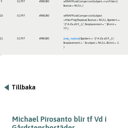
9
0.1797
4988280
wfWAFRuleComparisonSubject->runFilters(
$value =
NULL
)
10
0.1797
4988280
wfWAFRuleComparisonSubject-
>filterPregReplace(
$value =
NULL
,
$pattern =
'/[^A-Za-z0-9_-]/'
,
$replacement =
''
,
$limit =
??? )
11
0.1797
4988280
preg_replace
(
$pattern =
'/[^A-Za-z0-9_-]/'
,
$replacement =
''
,
$subject =
NULL
,
$limit =
-1
)
Framtiden
Tillbaka
Michael Pirosanto blir tf Vd i
Gårdstensbostäder