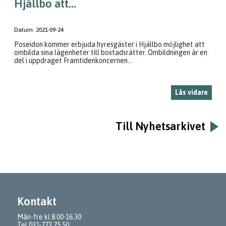
Hjällbo att...
Datum:
2021-09-24
Poseidon kommer erbjuda hyresgäster i Hjällbo möjlighet att
ombilda sina lägenheter till bostadsrätter. Ombildningen är en
del i uppdraget Framtidenkoncernen...
Läs vidare
Till Nyhetsarkivet
Kontakt
Mån-fre kl 8.00-16.30
Tel
031-773 75 50