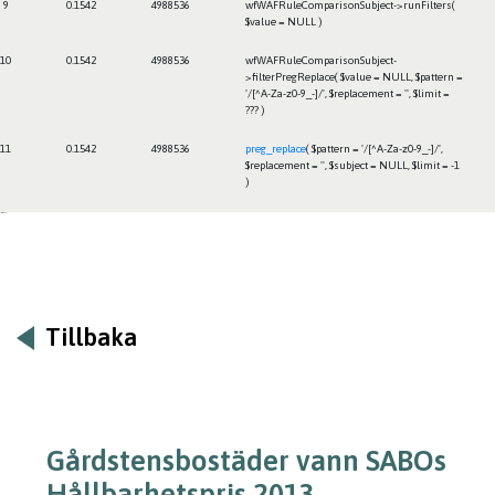
9
0.1542
4988536
wfWAFRuleComparisonSubject->runFilters(
$value =
NULL
)
10
0.1542
4988536
wfWAFRuleComparisonSubject-
>filterPregReplace(
$value =
NULL
,
$pattern =
'/[^A-Za-z0-9_-]/'
,
$replacement =
''
,
$limit =
??? )
11
0.1542
4988536
preg_replace
(
$pattern =
'/[^A-Za-z0-9_-]/'
,
$replacement =
''
,
$subject =
NULL
,
$limit =
-1
)
Framtiden
Tillbaka
Gårdstensbostäder vann SABOs
Hållbarhetspris 2013