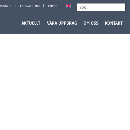
ÖKANDE
LEDIGA JOBB
PRESS
Sök
AKTUELLT
VÅRA UPPDRAG
OM OSS
KONTAKT