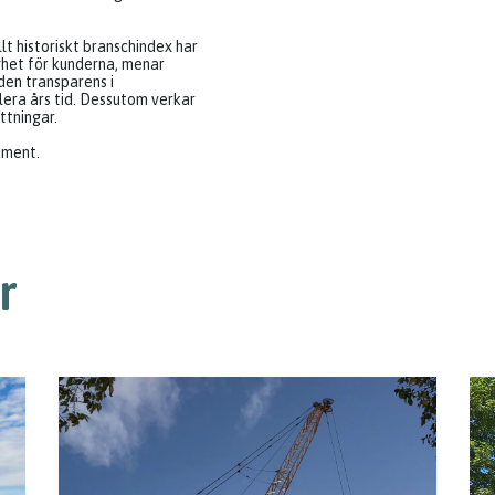
llt historiskt branschindex har
ghet för kunderna, menar
 den transparens i
lera års tid. Dessutom verkar
ttningar.
ument.
r