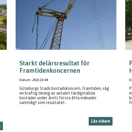
Starkt delårsresultat för
Framtidenkoncernen
H
Datum:
2021-10-04
D
Göteborgs Stads bostadskoncern, Framtiden, såg
P
en kraftig ökning av antalet färdigställda
m
bostäder under årets första åtta månader
b
samtidigt som resultatet...
F
Läs vidare
e