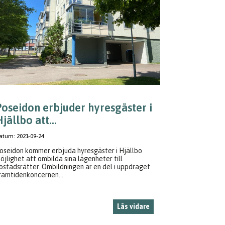
Poseidon erbjuder hyresgäster i
jällbo att...
atum:
2021-09-24
oseidon kommer erbjuda hyresgäster i Hjällbo
öjlighet att ombilda sina lägenheter till
ostadsrätter. Ombildningen är en del i uppdraget
ramtidenkoncernen...
Läs vidare