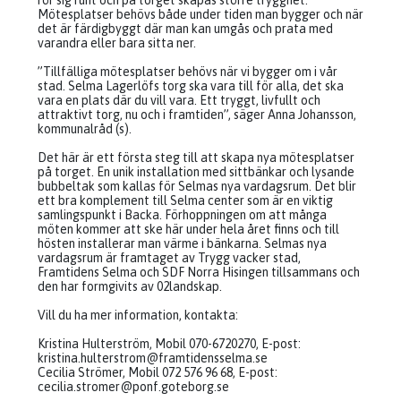
rör sig runt och på torget skapas större trygghet.
Mötesplatser behövs både under tiden man bygger och när
det är färdigbyggt där man kan umgås och prata med
varandra eller bara sitta ner.
”Tillfälliga mötesplatser behövs när vi bygger om i vår
stad. Selma Lagerlöfs torg ska vara till för alla, det ska
vara en plats där du vill vara. Ett tryggt, livfullt och
attraktivt torg, nu och i framtiden”,
säger Anna Johansson,
kommunalråd (s).
Det här är ett första steg till att skapa nya mötesplatser
på torget. En unik installation med sittbänkar och lysande
bubbeltak som kallas för Selmas nya vardagsrum. Det blir
ett bra komplement till Selma center som är en viktig
samlingspunkt i Backa. Förhoppningen om att många
möten kommer att ske här under hela året finns och till
hösten installerar man värme i bänkarna. Selmas nya
vardagsrum är framtaget av Trygg vacker stad,
Framtidens Selma och SDF Norra Hisingen tillsammans och
den har formgivits av 02landskap.
Vill du ha mer information, kontakta:
Kristina Hulterström, Mobil 070-6720270, E-post:
kristina.hulterstrom@framtidensselma.se
Cecilia Strömer, Mobil 072 576 96 68, E-post:
cecilia.stromer@ponf.goteborg.se