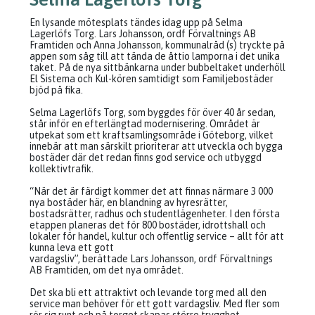
En lysande mötesplats tändes idag upp på Selma
Lagerlöfs Torg. Lars Johansson, ordf Förvaltnings AB
Framtiden och Anna Johansson, kommunalråd (s) tryckte på
appen som såg till att tända de åttio lamporna i det unika
taket. På de nya sittbänkarna under bubbeltaket underhöll
El Sistema och Kul-kören samtidigt som Familjebostäder
bjöd på fika.
Selma Lagerlöfs Torg, som byggdes för över 40 år sedan,
står inför en efterlängtad modernisering. Området är
utpekat som ett kraftsamlingsområde i Göteborg, vilket
innebär att man särskilt prioriterar att utveckla och bygga
bostäder där det redan finns god service och utbyggd
kollektivtrafik.
“När det är färdigt kommer det att finnas närmare 3 000
nya bostäder här, en blandning av hyresrätter,
bostadsrätter, radhus och studentlägenheter. I den första
etappen planeras det för 800 bostäder, idrottshall och
lokaler för handel, kultur och offentlig service – allt för att
kunna leva ett gott
vardagsliv”
, berättade Lars Johansson, ordf Förvaltnings
AB Framtiden, om det nya området.
Det ska bli ett attraktivt och levande torg med all den
service man behöver för ett gott vardagsliv. Med fler som