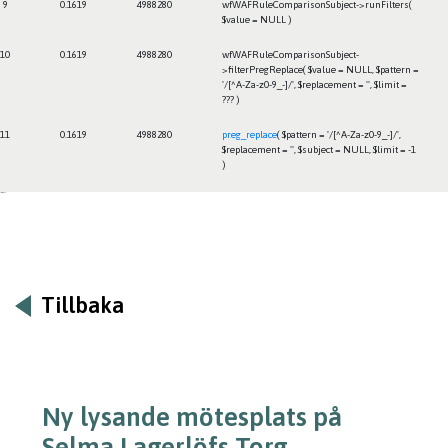
9
0.1619
4988280
wfWAFRuleComparisonSubject->runFilters(
$value =
NULL
)
10
0.1619
4988280
wfWAFRuleComparisonSubject-
>filterPregReplace(
$value =
NULL
,
$pattern =
'/[^A-Za-z0-9_-]/'
,
$replacement =
''
,
$limit =
??? )
11
0.1619
4988280
preg_replace
(
$pattern =
'/[^A-Za-z0-9_-]/'
,
$replacement =
''
,
$subject =
NULL
,
$limit =
-1
)
Framtiden
Tillbaka
Ny lysande mötesplats på
Selma Lagerlöfs Torg