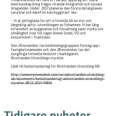
Frihamnskonsortiet med ett särskilt uppdrag att bidra
med kunskap kring frågor rörande integration och sociala
åtaganden. Under 2017 planeras den första detaljplanen
vara klar och därefter kan byggstart ske.
– Vi är jätteglada för att vi föreslås bli en stor och
långsiktig aktör i utvecklingen av Frihamnen. Vi har lång
erfarenhet av byggnation och förvaltning samt styrka och
uthållighet över tid, säger Anneli Snobl, VD och
koncernchef i Framtiden.
Den 24 november tas bedömningsgruppens förslag upp i
Fastighetsnämnden och den 28 november tas det
slutgiltiga formella beslutet i markägaren,
Älvstranden Utvecklings styrelse.
Länk till beslutsunderlag för Älvstranden Utveckling AB:
http://www.mynewsdesk.com/se/aelvstranden-utveckling-
ab/documents/beslutsunderlag-aelvstranden-utvecklings-
styrelse-28-11-2014-40836
Tidigare nyheter