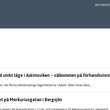
BOSTADSS
ed unikt läge i Askimsviken – välkommen på förhandsvisn
 in i de första allmännyttiga lägenheterna i Askim. Men innan dess...
t på Merkuriusgatan i Bergsjön
 bygga 64 bostadsrätter i 7 två- och treplanshus på Merkuriusgatan i Bergsjön.