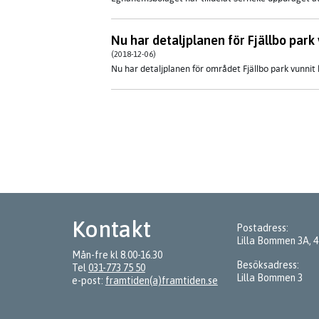
Nu har detaljplanen för Fjällbo park 
(2018-12-06)
Nu har detaljplanen för området Fjällbo park vunnit 
Kontakt
Postadress:
Lilla Bommen 3A, 
Mån-fre kl 8.00-16.30
Besöksadress:
Tel
031-773 75 50
Lilla Bommen 3
e-post:
framtiden(a)framtiden.se