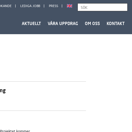
ÖKANDE
LEDIGA JOBB
PRESS
Sök
AKTUELLT
VÅRA UPPDRAG
OM OSS
KONTAKT
ing
 Projektet kommer...