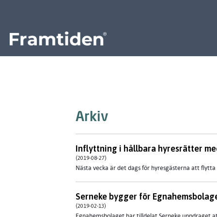
Framtiden
Arkiv
Inflyttning i hållbara hyresrätter m
(2019-08-27)
Nästa vecka är det dags för hyresgästerna att flytta
Serneke bygger för Egnahemsbolage
(2019-02-13)
Egnahemsbolaget har tilldelat Serneke uppdraget att