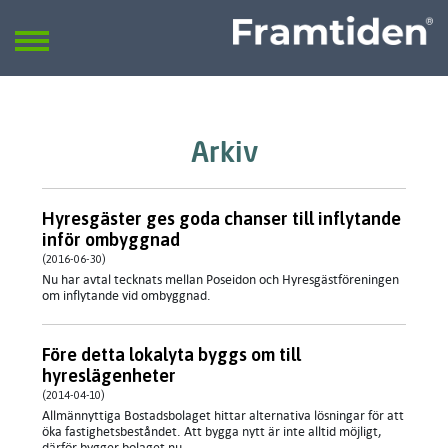
Framtiden
Sök
SÖK
Arkiv
Hyresgäster ges goda chanser till inflytande
inför ombyggnad
(2016-06-30)
Nu har avtal tecknats mellan Poseidon och Hyresgästföreningen
om inflytande vid ombyggnad.
Före detta lokalyta byggs om till
hyreslägenheter
(2014-04-10)
Allmännyttiga Bostadsbolaget hittar alternativa lösningar för att
öka fastighetsbeståndet. Att bygga nytt är inte alltid möjligt,
därför bygger bolaget nu...