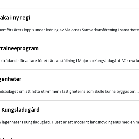
aka i ny regi
nomförs årets loppis under ledning av Majornas Samverkansförening i samarbete
 traineeprogram
 biträdande förvaltare för ett års anställning i Majorna/Kungsladugård. Vår nya ko
ägenheter
dsbolaget om att hitta utrymmen i fastigheterna som skulle kunna byggas om...
 i Kungsladugård
 lägenheter i Kungsladugård. Huset är ett modernt landshövdingehus med en mys