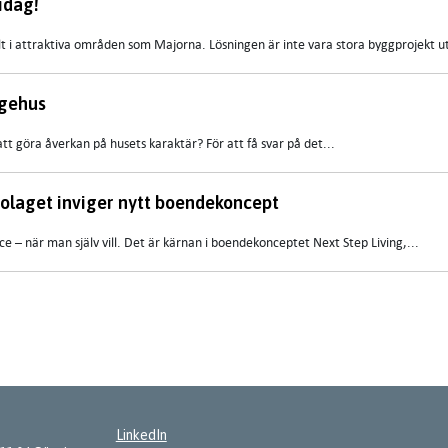
idag!
lt i attraktiva områden som Majorna. Lösningen är inte vara stora byggprojekt ut
ngehus
tt göra åverkan på husets karaktär? För att få svar på det...
bolaget inviger nytt boendekoncept
e – när man själv vill. Det är kärnan i boendekonceptet Next Step Living,...
LinkedIn