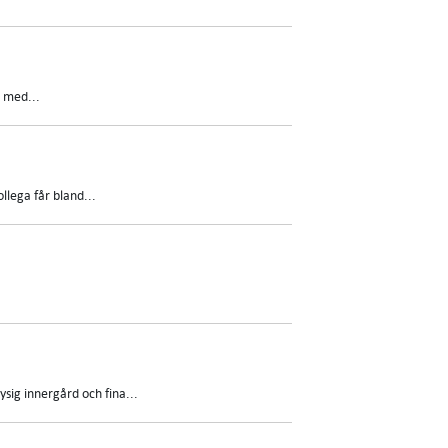
 med...
llega får bland...
ig innergård och fina...