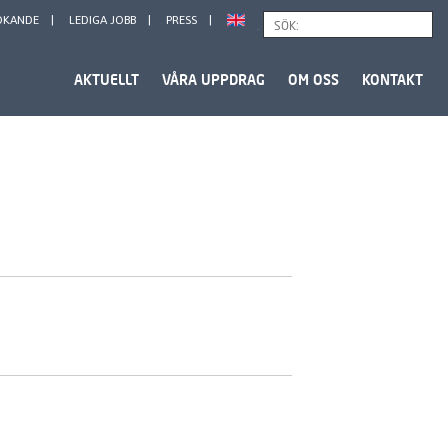
ÖKANDE
LEDIGA JOBB
PRESS
Sök
AKTUELLT
VÅRA UPPDRAG
OM OSS
KONTAKT