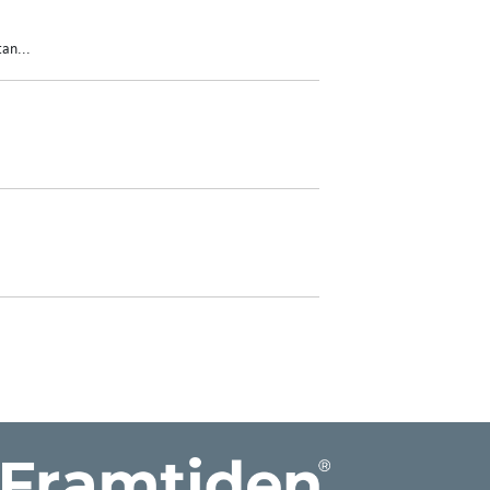
an...