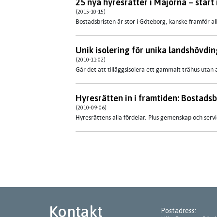
25 nya hyresrätter i Majorna – start 
(2015-10-15)
Bostadsbristen är stor i Göteborg, kanske framför al
Unik isolering för unika landshövdi
(2010-11-02)
Går det att tilläggsisolera ett gammalt trähus utan a
Hyresrätten in i framtiden: Bostads
(2010-09-06)
Hyresrättens alla fördelar. Plus gemenskap och servic
Kontakt
Postadress: