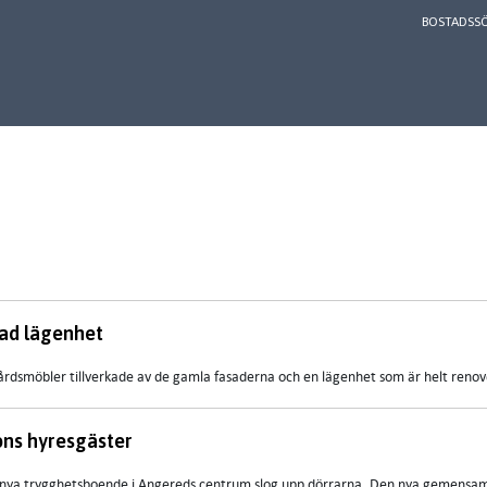
BOSTADSS
kad lägenhet
årdsmöbler tillverkade av de gamla fasaderna och en lägenhet som är helt renov
ons hyresgäster
ns nya trygghetsboende i Angereds centrum slog upp dörrarna. Den nya gemensam