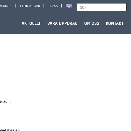
ÖKANDE
LEDIGA JOBB
PRESS
Sök
AKTUELLT
VÅRA UPPDRAG
OM OSS
KONTAKT
erad...
hetslokalen...