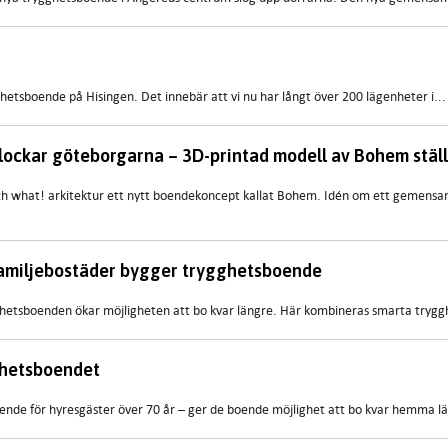
etsboende på Hisingen. Det innebär att vi nu har långt över 200 lägenheter i...
ckar göteborgarna – 3D-printad modell av Bohem ställ
och what! arkitektur ett nytt boendekoncept kallat Bohem. Idén om ett gemen
r Familjebostäder bygger trygghetsboende
ygghetsboenden ökar möjligheten att bo kvar längre. Här kombineras smarta tryggh
ghetsboendet
nde för hyresgäster över 70 år – ger de boende möjlighet att bo kvar hemma lä