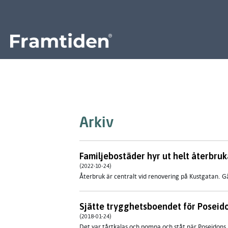
Framtiden
Arkiv
Familjebostäder hyr ut helt återbru
(2022-10-24)
Återbruk är centralt vid renovering på Kustgatan. G
Sjätte trygghetsboendet för Poseid
(2018-01-24)
​Det var tårtkalas och pompa och ståt när Poseido