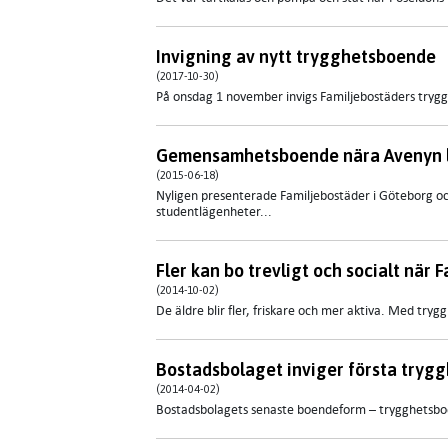
Invigning av nytt trygghetsboende
(2017-10-30)
På onsdag 1 november invigs Familjebostäders tryggh
Gemensamhetsboende nära Avenyn lo
(2015-06-18)
​Nyligen presenterade Familjebostäder i Göteborg 
studentlägenheter...
Fler kan bo trevligt och socialt nä
(2014-10-02)
De äldre blir fler, friskare och mer aktiva. Med tr
Bostadsbolaget inviger första tryg
(2014-04-02)
Bostadsbolagets senaste boendeform – trygghetsboe