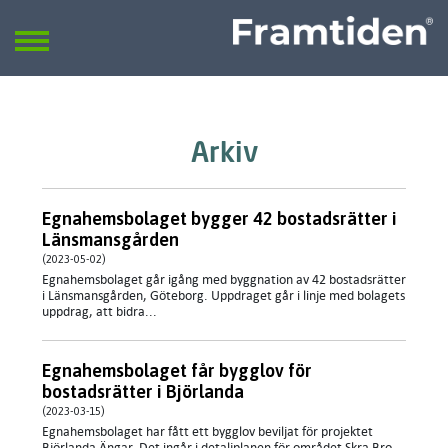
Framtiden
Sök
SÖK
Arkiv
Egnahemsbolaget bygger 42 bostadsrätter i
Länsmansgården
(2023-05-02)
Egnahemsbolaget går igång med byggnation av 42 bostadsrätter
i Länsmansgården, Göteborg. Uppdraget går i linje med bolagets
uppdrag, att bidra...
Egnahemsbolaget får bygglov för
bostadsrätter i Björlanda
(2023-03-15)
Egnahemsbolaget har fått ett bygglov beviljat för projektet
Björlanda Ängar. Det ingår i detaljplanen för området Skra Bro