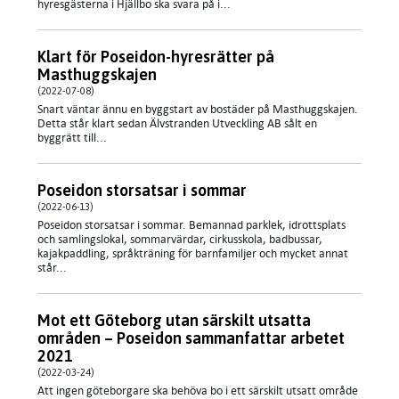
hyresgästerna i Hjällbo ska svara på i...
Klart för Poseidon-hyresrätter på
Masthuggskajen
(2022-07-08)
Snart väntar ännu en byggstart av bostäder på Masthuggskajen.
Detta står klart sedan Älvstranden Utveckling AB sålt en
byggrätt till...
Poseidon storsatsar i sommar
(2022-06-13)
Poseidon storsatsar i sommar. Bemannad parklek, idrottsplats
och samlingslokal, sommarvärdar, cirkusskola, badbussar,
kajakpaddling, språkträning för barnfamiljer och mycket annat
står...
Mot ett Göteborg utan särskilt utsatta
områden – Poseidon sammanfattar arbetet
2021
(2022-03-24)
Att ingen göteborgare ska behöva bo i ett särskilt utsatt område