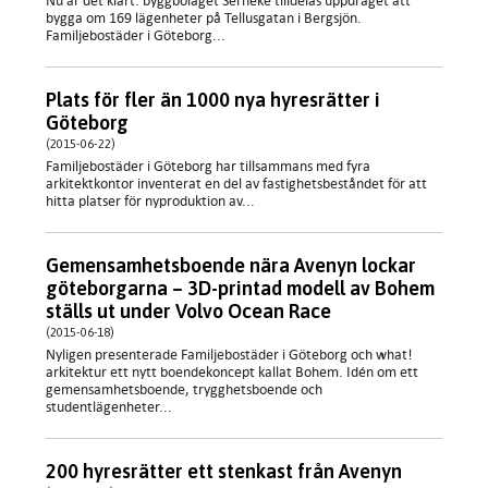
Nu är det klart: byggbolaget Serneke tilldelas uppdraget att
bygga om 169 lägenheter på Tellusgatan i Bergsjön.
Familjebostäder i Göteborg...
Plats för fler än 1000 nya hyresrätter i
Göteborg
(2015-06-22)
Familjebostäder i Göteborg har tillsammans med fyra
arkitektkontor inventerat en del av fastighetsbeståndet för att
hitta platser för nyproduktion av...
Gemensamhetsboende nära Avenyn lockar
göteborgarna – 3D-printad modell av Bohem
ställs ut under Volvo Ocean Race
(2015-06-18)
​Nyligen presenterade Familjebostäder i Göteborg och what!
arkitektur ett nytt boendekoncept kallat Bohem. Idén om ett
gemensamhetsboende, trygghetsboende och
studentlägenheter...
200 hyresrätter ett stenkast från Avenyn