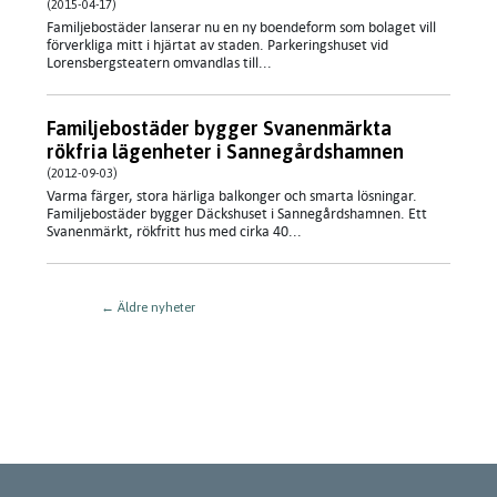
(2015-04-17)
Familjebostäder lanserar nu en ny boendeform som bolaget vill
förverkliga mitt i hjärtat av staden. Parkeringshuset vid
Lorensbergsteatern omvandlas till...
Familjebostäder bygger Svanenmärkta
rökfria lägenheter i Sannegårdshamnen
(2012-09-03)
Varma färger, stora härliga balkonger och smarta lösningar.
Familjebostäder bygger Däckshuset i Sannegårdshamnen. Ett
Svanenmärkt, rökfritt hus med cirka 40...
←
Äldre nyheter