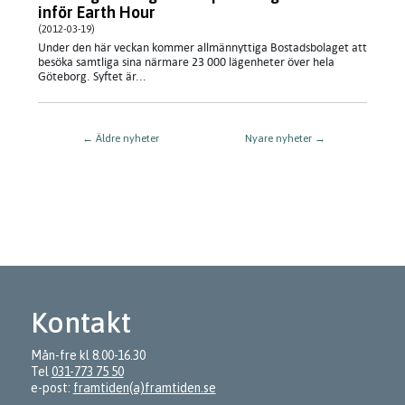
inför Earth Hour
(2012-03-19)
Under den här veckan kommer allmännyttiga Bostadsbolaget att
besöka samtliga sina närmare 23 000 lägenheter över hela
Göteborg. Syftet är...
←
Äldre nyheter
Nyare nyheter
→
Kontakt
Mån-fre kl 8.00-16.30
Tel
031-773 75 50
e-post:
framtiden(a)framtiden.se