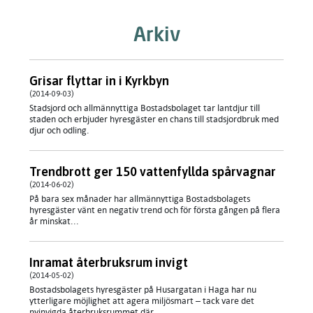
Arkiv
Grisar flyttar in i Kyrkbyn
(2014-09-03)
Stadsjord och allmännyttiga Bostadsbolaget tar lantdjur till
staden och erbjuder hyresgäster en chans till stadsjordbruk med
djur och odling.
Trendbrott ger 150 vattenfyllda spårvagnar
(2014-06-02)
På bara sex månader har allmännyttiga Bostadsbolagets
hyresgäster vänt en negativ trend och för första gången på flera
år minskat...
Inramat återbruksrum invigt
(2014-05-02)
Bostadsbolagets hyresgäster på Husargatan i Haga har nu
ytterligare möjlighet att agera miljösmart – tack vare det
nyinvigda återbruksrummet där...