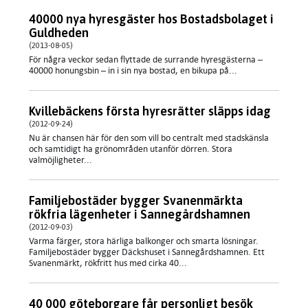
40000 nya hyresgäster hos Bostadsbolaget i
Guldheden
(2013-08-05)
För några veckor sedan flyttade de surrande hyresgästerna –
40000 honungsbin – in i sin nya bostad, en bikupa på...
Kvillebäckens första hyresrätter släpps idag
(2012-09-24)
Nu är chansen här för den som vill bo centralt med stadskänsla
och samtidigt ha grönområden utanför dörren. Stora
valmöjligheter...
Familjebostäder bygger Svanenmärkta
rökfria lägenheter i Sannegårdshamnen
(2012-09-03)
Varma färger, stora härliga balkonger och smarta lösningar.
Familjebostäder bygger Däckshuset i Sannegårdshamnen. Ett
Svanenmärkt, rökfritt hus med cirka 40...
40 000 göteborgare får personligt besök